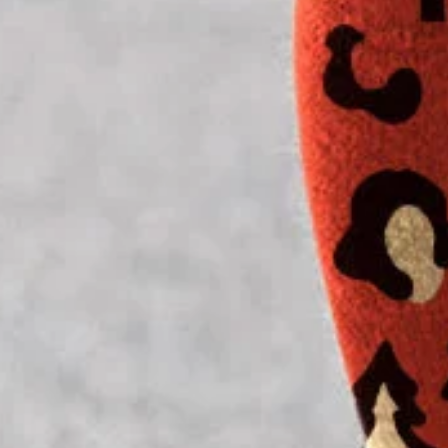
EUR
Guide des tailles
S(38-40)
M(42)
L(44)
XL(46)
XXL(48)
Mesure du produit
Longueur
:
37.8
(inch)
Ajouter au panier
Achetez-le maintenant
Informations Produit
SPU:
47Q1NLEAL6CEE
Longueur de pantalons:
Long