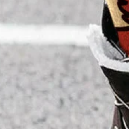
Type d'Édition:
Serré
Tour de taille:
Naturel
Élasticité:
à Haute Élasticité
Pantalons Type:
Pantalon coupe slim
Silhouette:
Collant
Épaisseur:
en Toison
Taille Type:
Taille régulière
Matériel:
Polyester
Activité:
Quotidien,Faire la navette
Motif:
Noël
Style:
Décontracté
Thème:
Hiver
Couleur:
Cramoisi,Rouge