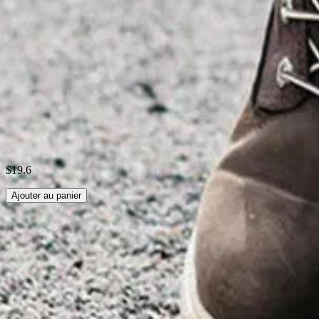
Taille:
S,M,L,XL,XXL
Tissu:
Polyester95%; Spandex5%
Tableau des Tailles
Expédition & Retours
Entretien
$19.6
Ajouter au panier
recherches associées