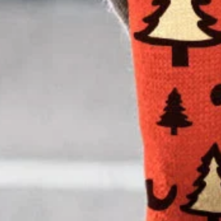
Pantalons De Yoga Femmes Décont
Noël Collant en Toison
$19.6
Cadeau offert dès $86.52 acheté
Couleur
:
Cramoisi
Taille
: