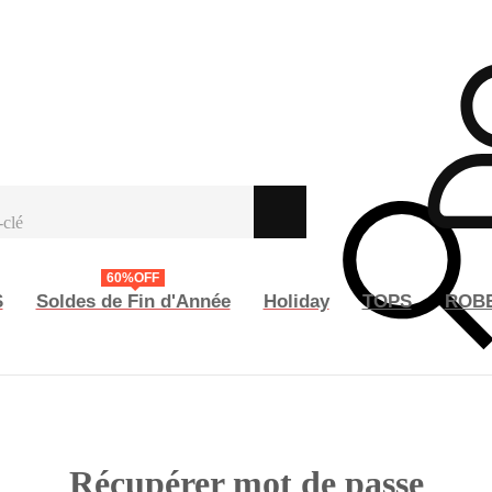
60%OFF
S
Soldes de Fin d'Année
Holiday
TOPS
ROB
Récupérer mot de passe